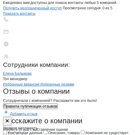
Ежедневно вам доступны для показа контакты любых 5 компаний.
Получить неограниченный доступ
Просмотрено сегодня:
0
из 5
Показать контакты
Группа компаний «Т
Сотрудники
компании
:
Елена Балыкова
Топ менеджер
Бренды
Вакансии в
компани
Группа компаний «ТК9»
Группа компаний «Т
Избранные вакансии
Избранные резюме
Новости o
Группа компаний «ТК9», 
Группа компаний 
Отзывы
о компании
Сотрудничали с компанией? Расскажите как это было!
Правила публикации отзывов
Добавить отзыв
Форма обратной связи о неточностях н
Группа компа
Расскажите
о компании
Укажите неточность
Начните отзыв с выставления оценки
Контактные данные
Описание, товары
Компания не существует