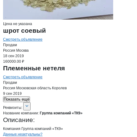
Цена не указана
шрот соевый
Смотреть объявление
Продам
Россия
Москва
18 сен 2019
160000.00 ₽
Племенные нетеля
Смотреть объявление
Продам
Россия
Московская область
Королев
9 сен 2019
Показать ещё
О компании
Группа компаний «ТК9»
Реквизиты
компании
Группа компаний «ТК
Реквизиты:
Название компании:
Группа компаний «ТК9»
Описание:
Компания Группа компаний «ТК9»
Контакты
компании
Группа компаний
+7(800)000-00-..
Данные неактуальны?