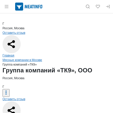
Раздел навигации по сайту meatinfo.ru
Краткая информация о компании
Груп
Страница компании
Группа к
Страница компании
Группа компаний «ТК9», ООО
Г
Россия, Москва
Оставить отзыв
Навигация по сайту
Главная
Мясные компании в Москве
Группа компаний «ТК9»
Основная информация о компании
Группа компаний «ТК9», ООО
Россия, Москва
Г
Оставить отзыв