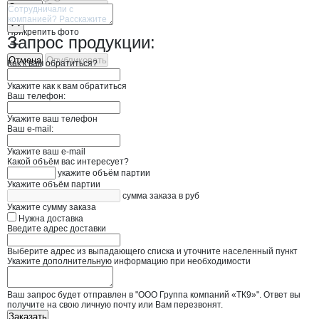
Отмена
Опубликовать
Прикрепить фото
Запрос продукции:
Отмена
Опубликовать
Как к вам обратиться?
Укажите как к вам обратиться
Ваш телефон:
Укажите ваш телефон
Ваш e-mail:
Укажите ваш e-mail
Какой объём вас интересует?
укажите объём партии
Укажите объём партии
сумма заказа в руб
Укажите сумму заказа
Нужна доставка
Введите адрес доставки
Выберите адрес из выпадающего списка и уточните населенный пункт
Укажите дополнительную информацию при необходимости
Ваш запрос будет отправлен в "ООО Группа компаний «ТК9»". Ответ вы
получите на свою личную почту или Вам перезвонят.
Заказать