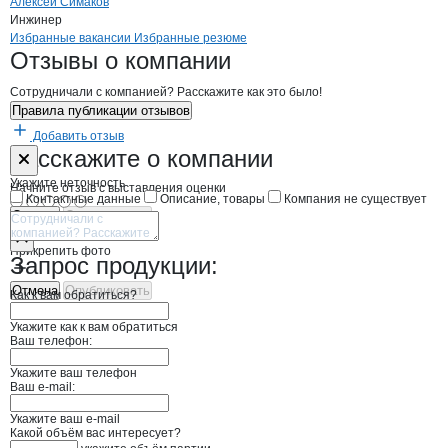
Алексей Симаков
Инжинер
Бренды
Вакансии в
компани
ЭКО-МИТ
ЭКО-МИТ
Избранные вакансии
Избранные резюме
Новости o
ЭКО-МИТ, ООО
ЭКО-МИТ
Отзывы
о компании
Сотрудничали с компанией? Расскажите как это было!
Правила публикации отзывов
Добавить отзыв
Форма обратной связи о неточностях н
ЭКО-МИТ
Расскажите
о компании
Укажите неточность
Начните отзыв с выставления оценки
Контактные данные
Описание, товары
Компания не существует
Отмена
Опубликовать
Прикрепить фото
Запрос продукции:
Отмена
Опубликовать
Как к вам обратиться?
Укажите как к вам обратиться
Ваш телефон:
Укажите ваш телефон
Ваш e-mail:
Укажите ваш e-mail
Какой объём вас интересует?