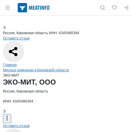
Раздел навигации по сайту meatinfo.ru
Краткая информация о компании
ЭКО
Страница компании
ЭКО-МИТ,
Страница компании
ЭКО-МИТ, ООО
Э
Россия, Кировская область
ИНН: 4345480394
Оставить отзыв
Навигация по сайту
Главная
Мясные компании в Кировской области
ЭКО-МИТ
Основная информация о компании
ЭКО-МИТ, ООО
Россия, Кировская область
ИНН: 4345480394
Э
Оставить отзыв