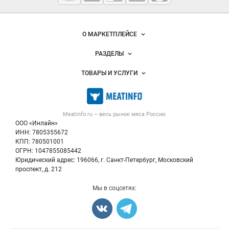
мясопродукты
Важные разделы и контакты
Навигация по сайту
О МАРКЕТПЛЕЙСЕ
Новости Meatinfo.ru
РАЗДЕЛЫ
Услуги и цены
Объявления
ТОВАРЫ И УСЛУГИ
Размещение рекламы
Каталог компаний
Мясо, мясопродукты
Публичная оферта
Новости рынка
Скот в живом весе
Контактная информация
Форум
Meatinfo.ru – весь
рынок мяса
России.
Колбасы, сосиски, деликатесы
Политика обработки персональных данных
Энциклопедия
ООО «Инлайн»
Мясные полуфабрикаты
Для СМИ
ИНН: 7805355672
Бренды
КПП: 780501001
Мясные консервы
Мониторинг
ОГРН: 1047855085442
Мясные снеки
Юридический адрес: 196066, г. Санкт-Петербург, Московский
Вакансии
Яйца
проспект, д. 212
Блог
Добавить объявление
Мы в соцсетях:
Карта объявлений