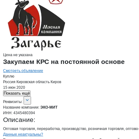
Цена не указана
Закупаем КРС на постоянной основе
Смотреть объявление
Куплю
Россия
Кировская область
Киров
15 июн 2020
Показать ещё
О компании
ЭКО-МИТ
Реквизиты
компании
ЭКО-МИТ
Реквизиты:
Название компании:
ЭКО-МИТ
ИНН:
4345480394
Описание:
Оптовая торговля, переработка, производство, розничная торговля, оптов
Контакты
компании
ЭКО-МИТ
+7(800)000-00-..
Данные неактуальны?