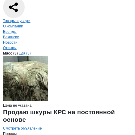
Навигация по странице
компании
ЭКО
Товары и услуги
О компании
Бренды
Вакансии
Новости
Отзывы
Продукция
ЭКО-МИТ, ООО
Навигация по продуктам
компании
ЭКО-МИ
Мясо (3)
Еда (3)
Цена не указана
Продаю шкуры КРС на постоянной
основе
Смотреть объявление
Продам