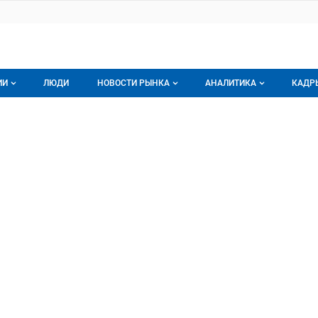
ИИ
ЛЮДИ
НОВОСТИ РЫНКА
АНАЛИТИКА
КАДР
логе компаний
Новости рынка мяса
Все
ЖБА
 СПК
г компаний
Аналитика рынка яиц
Все
мпания
Подписаться на анали
Обзор рынка мяса