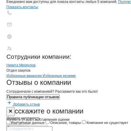
Ежедневно вам доступны для показа контакты любых 5 компаний.
Получи
Показать контакты
ДОМ ВКУСА
Сотрудники
компании
:
Никита Меркулов
Отдел закупок
Бренды
Вакансии в
компани
ДОМ ВКУСА
ДОМ ВКУСА
Избранные вакансии
Избранные резюме
Новости o
ДОМ ВКУСА, ООО
ДОМ ВКУСА
Отзывы
о компании
Сотрудничали с компанией? Расскажите как это было!
Правила публикации отзывов
Добавить отзыв
Форма обратной связи о неточностях 
ДОМ ВКУСА
Расскажите
о компании
Укажите неточность
Начните отзыв с выставления оценки
Контактные данные
Описание, товары
Компания не существует
Отмена
Опубликовать