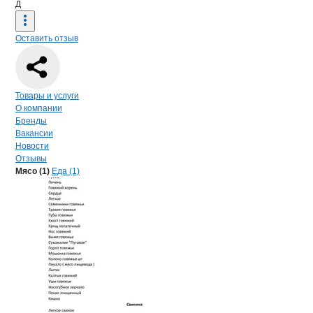
Д
Оставить отзыв
Навигация по странице
компании
ДОМ
Товары и услуги
О компании
Бренды
Вакансии
Новости
Отзывы
Продукция
ДОМ ВКУСА, ООО
Навигация по продуктам
компании
ДОМ В
Мясо (1)
Еда (1)