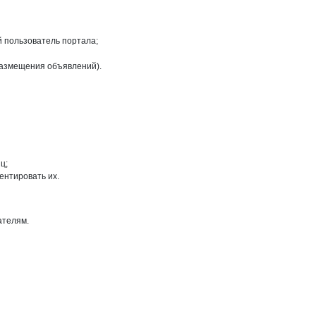
й пользователь портала;
размещения объявлений).
ц;
ентировать их.
ателям.