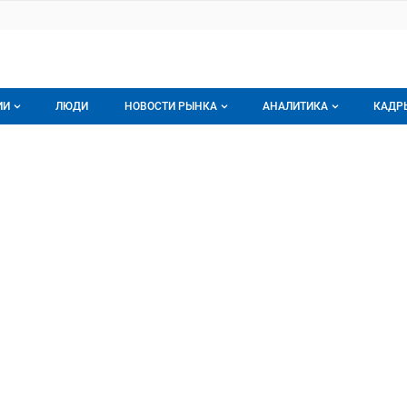
ИИ
ЛЮДИ
НОВОСТИ РЫНКА
АНАЛИТИКА
КАДР
логе компаний
Новости рынка мяса
Все
 ВКУСА
СА, ООО
г компаний
Аналитика рынка яиц
Все
мпания
Подписаться на анали
Обзор рынка мяса