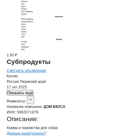
1.00 ₽
Субпродукты
Смотреть объявление
Куплю
Россия
Пермский край
17 окт 2025
Показать ещё
О компании
ДОМ ВКУСА
Реквизиты
компании
ДОМ ВКУСА
Реквизиты:
Название компании:
ДОМ ВКУСА
ИНН:
5902071979
Описание:
Корма и лакомства для собак 
Контакты
компании
ДОМ ВКУСА
+7(800)000-00-..
Данные неактуальны?