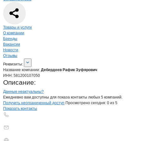
Навигация по странице
компании
Дебе
Товары и услуги
О компании
Бренды
Вакансии
Новости
Отзывы
О компании
Дебердеев Рафик Зуфяр
Реквизиты
компании
Дебердеев Рафик Зу
Реквизиты:
Название компании:
Дебердеев Рафик Зуфярович
ИНН:
581200107050
Описание:
Контакты
компании
Дебердеев Рафик
+7(800)000-00-..
Данные неактуальны?
Ежедневно вам доступны для показа контакты любых 5 компаний.
Получить неограниченный доступ
Просмотрено сегодня:
0
из 5
Показать контакты