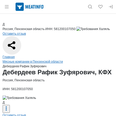
Раздел навигации по сайту meatinfo.ru
Краткая информация о компании
Дебе
Страница компании
Дебердее
Страница компании
Дебердеев Рафик Зуфярович, КФХ
Д
Россия, Пензенская область
ИНН: 581200107050
Оставить отзыв
Навигация по сайту
Главная
Мясные компании в Пензенской области
Дебердеев Рафик Зуфярович
Основная информация о компании
Дебердеев Рафик Зуфярович, КФХ
Россия, Пензенская область
ИНН: 581200107050
Д
Оставить отзыв