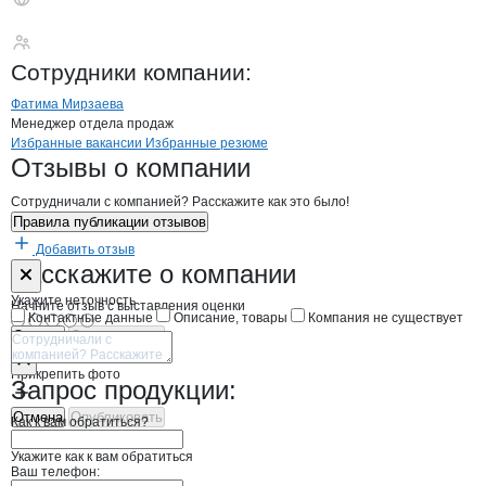
Дебердеев Рафик З
Сотрудники
компании
:
Фатима Мирзаева
Менеджер отдела продаж
Бренды
Вакансии в
компани
Дебердеев Рафик Зуфяр
Дебердеев Рафик З
Избранные вакансии
Избранные резюме
Новости o
Дебердеев Рафик Зуфяро
Дебердеев Рафик
Отзывы
о компании
Сотрудничали с компанией? Расскажите как это было!
Правила публикации отзывов
Добавить отзыв
Форма обратной связи о неточностях н
Дебердеев Ра
Расскажите
о компании
Укажите неточность
Начните отзыв с выставления оценки
Контактные данные
Описание, товары
Компания не существует
Отмена
Опубликовать
Прикрепить фото
Запрос продукции:
Отмена
Опубликовать
Как к вам обратиться?
Укажите как к вам обратиться
Ваш телефон: