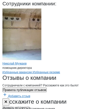
ЦЭБ Антиарис
Сотрудники
компании
:
Николай Мучкаев
помощник директора
Бренды
Вакансии в
компани
ЦЭБ Антиарис
ЦЭБ Антиарис
Избранные вакансии
Избранные резюме
Новости o
ЦЭБ Антиарис, ООО
ЦЭБ Антиарис
Отзывы
о компании
Сотрудничали с компанией? Расскажите как это было!
Правила публикации отзывов
Добавить отзыв
Форма обратной связи о неточностях н
ЦЭБ Антиарис
Расскажите
о компании
Укажите неточность
Начните отзыв с выставления оценки