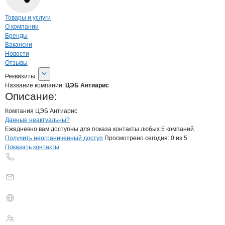
Навигация по странице
компании
ЦЭБ 
Товары и услуги
О компании
Бренды
Вакансии
Новости
Отзывы
О компании
ЦЭБ Антиарис
Реквизиты
компании
ЦЭБ Антиарис
Реквизиты:
Название компании:
ЦЭБ Антиарис
Описание:
Компания ЦЭБ Антиарис
Контакты
компании
ЦЭБ Антиарис
+7(800)000-00-..
Данные неактуальны?
Ежедневно вам доступны для показа контакты любых 5 компаний.
Получить неограниченный доступ
Просмотрено сегодня:
0
из 5
Показать контакты