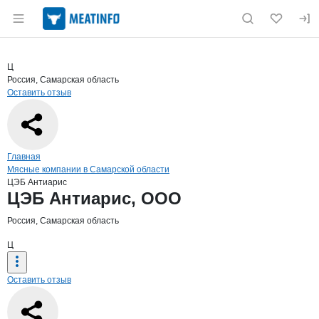
Раздел навигации по сайту meatinfo.ru
Краткая информация о компании
ЦЭБ 
Страница компании
ЦЭБ Анти
Страница компании
ЦЭБ Антиарис, ООО
Ц
Россия, Самарская область
Оставить отзыв
Навигация по сайту
Главная
Мясные компании в Самарской области
ЦЭБ Антиарис
Основная информация о компании
ЦЭБ Антиарис, ООО
Россия, Самарская область
Ц
Оставить отзыв