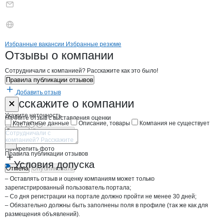
Бренды
Вакансии в
компани
Березарайагросервис К
Березарайагросерв
Избранные вакансии
Избранные резюме
Новости o
Березарайагросервис КУП
Березарайагросе
Отзывы
о компании
Сотрудничали с компанией? Расскажите как это было!
Правила публикации отзывов
Добавить отзыв
Форма обратной связи о неточностях н
Березарайагр
Расскажите
о компании
Укажите неточность
Начните отзыв с выставления оценки
Контактные данные
Описание, товары
Компания не существует
Отмена
Опубликовать
Прикрепить фото
Правила публикации отзывов
Условия допуска
Отмена
Опубликовать
– Оставлять отзыв и оценку компаниям может только
зарегистрированный пользователь портала;
– Со дня регистрации на портале должно пройти не менее 30 дней;
– Обязательно должны быть заполнены поля в профиле (так же как для
размещения объявлений).