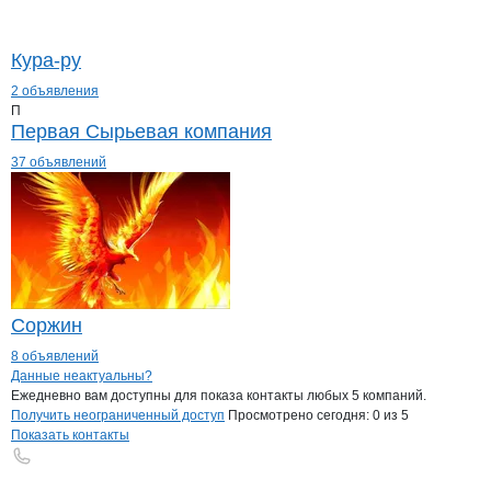
Кура-ру
2 объявления
П
Первая Сырьевая компания
37 объявлений
Соржин
8 объявлений
Контакты
компании
Березарайагросе
+7(800)000-00-..
Данные неактуальны?
Ежедневно вам доступны для показа контакты любых 5 компаний.
Получить неограниченный доступ
Просмотрено сегодня:
0
из 5
Показать контакты