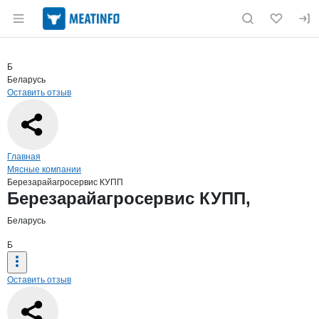
Раздел навигации по сайту meatinfo.ru
Краткая информация о компании
Бере
Страница компании
Березара
Страница компании
Березарайагросервис КУПП,
Б
Беларусь
Оставить отзыв
Навигация по сайту
Главная
Мясные компании
Березарайагросервис КУПП
Основная информация о компании
Березарайагросервис КУПП,
Беларусь
Б
Оставить отзыв