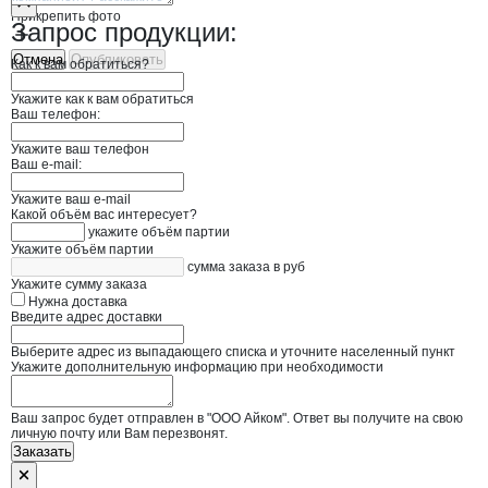
Прикрепить фото
Запрос продукции:
Отмена
Опубликовать
Как к вам обратиться?
Укажите как к вам обратиться
Ваш телефон:
Укажите ваш телефон
Ваш e-mail:
Укажите ваш e-mail
Какой объём вас интересует?
укажите объём партии
Укажите объём партии
сумма заказа в руб
Укажите сумму заказа
Нужна доставка
Введите адрес доставки
Выберите адрес из выпадающего списка и уточните населенный пункт
Укажите дополнительную информацию при необходимости
Ваш запрос будет отправлен в "ООО Айком". Ответ вы получите на свою
личную почту или Вам перезвонят.
Заказать