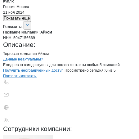
Куплю
Россия
Москва
21 ноя 2024
Показать ещё
О компании
Айком
Реквизиты
компании
Айком
Реквизиты:
Название компании:
Айком
ИНН:
5047156669
Описание:
Торговая компания Айком
Контакты
компании
Айком
+7(800)000-00-..
Данные неактуальны?
Ежедневно вам доступны для показа контакты любых 5 компаний.
Получить неограниченный доступ
Просмотрено сегодня:
0
из 5
Показать контакты
Айком
Сотрудники
компании
: