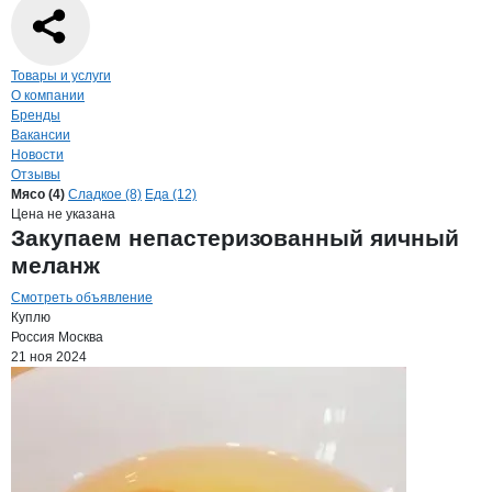
Навигация по странице
компании
Айк
Товары и услуги
О компании
Бренды
Вакансии
Новости
Отзывы
Продукция
Айком, ООО
Навигация по продуктам
компании
Айком
Мясо (4)
Сладкое (8)
Еда (12)
Цена не указана
Закупаем непастеризованный яичный
меланж
Смотреть объявление
Куплю
Россия
Москва
21 ноя 2024