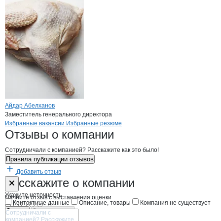
Айдар Абелханов
Заместитель генерального директора
Бренды
Вакансии в
компани
Айком
Айком
Избранные вакансии
Избранные резюме
Новости o
Айком, ООО
Айком
Отзывы
о компании
Сотрудничали с компанией? Расскажите как это было!
Правила публикации отзывов
Добавить отзыв
Форма обратной связи о неточностях н
Айком
Расскажите
о компании
Укажите неточность
Начните отзыв с выставления оценки
Контактные данные
Описание, товары
Компания не существует
Отмена
Опубликовать