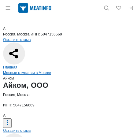
Раздел навигации по сайту meatinfo.ru
Краткая информация о компании
Айко
Страница компании
Айком, О
Страница компании
Айком, ООО
А
Россия, Москва
ИНН: 5047156669
Оставить отзыв
Навигация по сайту
Главная
Мясные компании в Москве
Айком
Основная информация о компании
Айком, ООО
Россия, Москва
ИНН: 5047156669
А
Оставить отзыв