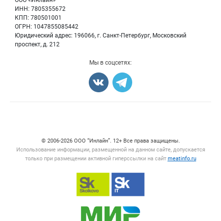
ООО «Инлайн»
Мясные полуфабрикаты
Для СМИ
ИНН: 7805355672
Бренды
КПП: 780501001
Мясные консервы
Мониторинг
ОГРН: 1047855085442
Мясные снеки
Юридический адрес: 196066, г. Санкт-Петербург, Московский
Вакансии
Яйца
проспект, д. 212
Блог
Добавить объявление
Мы в соцсетях:
Карта объявлений
Счетчики, авторское право, логотипы
© 2006‑2026 ООО “Инлайн”. 12+ Все права защищены.
Использование информации, размещенной на данном сайте, допускается
только при размещении активной гиперссылки на сайт
meatinfo.ru