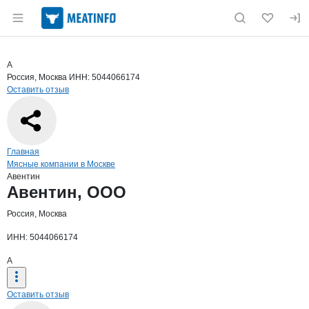
Раздел навигации по сайту meatinfo.ru
Краткая информация о компании
Авен
Страница компании
Авентин,
Страница компании
Авентин, ООО
А
Россия, Москва
ИНН: 5044066174
Оставить отзыв
Навигация по сайту
Главная
Мясные компании в Москве
Авентин
Основная информация о компании
Авентин, ООО
Россия, Москва
ИНН: 5044066174
А
Оставить отзыв