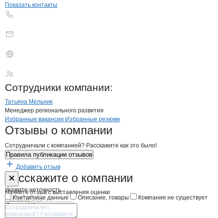
Показать контакты
Авентин
Сотрудники
компании
:
Татьяна Мельник
Менеджер регионального развития
Бренды
Вакансии в
компани
Авентин
Авентин
Избранные вакансии
Избранные резюме
Новости o
Авентин, ООО
Авентин
Отзывы
о компании
Сотрудничали с компанией? Расскажите как это было!
Правила публикации отзывов
Добавить отзыв
Форма обратной связи о неточностях н
Авентин
Расскажите
о компании
Укажите неточность
Начните отзыв с выставления оценки
Контактные данные
Описание, товары
Компания не существует
Отмена
Опубликовать