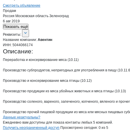
Смотреть объявление
Продам
Россия
Московская область
Зеленоград
6 авг 2019
Показать ещё
О компании
Авентин
Реквизиты
компании
Авентин
Реквизиты:
Название компании:
Авентин
ИНН:
5044066174
Описание:
Переработка и консервирование мяса (10.11)

Производство субпродуктов, непригодных для употребления в пищу (10.11.6)
Производство и консервирование мяса птицы (10.12)

Производство продукции из мяса убойных животных и мяса птицы (10.13)

Производство соленого, вареного, запеченого, копченого, вяленого и прочего
Производство прочей пищевой продукции из мяса или мясных пищевых субп
Контакты
компании
Авентин
+7(800)000-00-..
Данные неактуальны?
Ежедневно вам доступны для показа контакты любых 5 компаний.
Получить неограниченный доступ
Просмотрено сегодня:
0
из 5