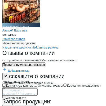
Алексей Барышев
менеджер
Вячеслав Угаров
Менеджер по продажам
Бренды
Вакансии в
компани
АНТЕС
АНТЕС
Избранные вакансии
Избранные резюме
Новости o
АНТЕС, ООО
АНТЕС
Отзывы
о компании
Сотрудничали с компанией? Расскажите как это было!
Правила публикации отзывов
Добавить отзыв
Форма обратной связи о неточностях н
АНТЕС
Расскажите
о компании
Укажите неточность
Начните отзыв с выставления оценки
Контактные данные
Описание, товары
Компания не существует
Отмена
Опубликовать
Прикрепить фото
Запрос продукции: