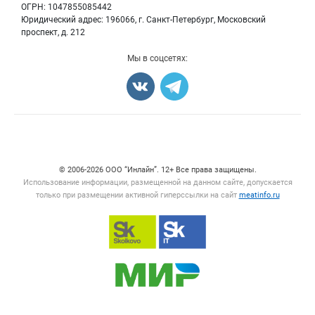
Мониторинг
ОГРН: 1047855085442
Мясные снеки
Юридический адрес: 196066, г. Санкт-Петербург, Московский
Вакансии
Яйца
проспект, д. 212
Блог
Добавить объявление
Мы в соцсетях:
Карта объявлений
Счетчики, авторское право, логотипы
© 2006‑2026 ООО “Инлайн”. 12+ Все права защищены.
Использование информации, размещенной на данном сайте, допускается
только при размещении активной гиперссылки на сайт
meatinfo.ru