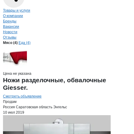
Навигация по странице
компании
АНТ
Товары и услуги
О компании
Бренды
Вакансии
Новости
Отзывы
Продукция
АНТЕС, ООО
Навигация по продуктам
компании
АНТЕС
Мясо (4)
Еда (4)
Цена не указана
Ножи разделочные, обвалочные
Giesser.
Смотреть объявление
Продам
Россия
Саратовская область
Энгельс
10 июл 2019