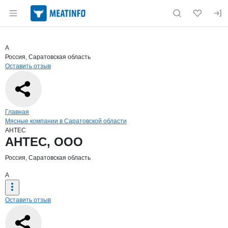
Раздел навигации по сайту meatinfo.ru
Краткая информация о компании
АНТ
Страница компании
АНТЕС, 
Страница компании
АНТЕС, ООО
А
Россия, Саратовская область
Оставить отзыв
Навигация по сайту
Главная
Мясные компании в Саратовской области
АНТЕС
Основная информация о компании
АНТЕС, ООО
Россия, Саратовская область
А
Оставить отзыв