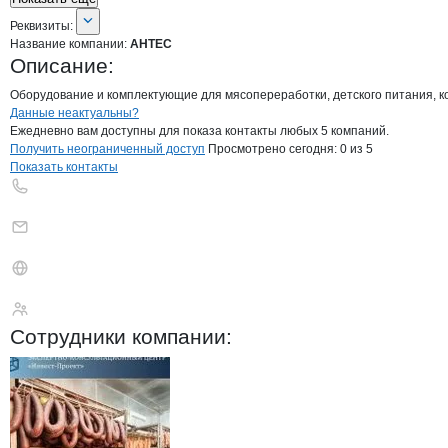
О компании
АНТЕС
Реквизиты
компании
АНТЕС
Реквизиты:
Название компании:
АНТЕС
Описание:
Оборудование и комплектующие для мясопереработки, детского питания, к
Контакты
компании
АНТЕС
+7(800)000-00-..
Данные неактуальны?
Ежедневно вам доступны для показа контакты любых 5 компаний.
Получить неограниченный доступ
Просмотрено сегодня:
0
из 5
Показать контакты
АНТЕС
Сотрудники
компании
: