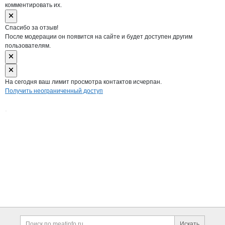
комментировать их.
Спасибо за отзыв!
После модерации он появится на сайте и будет доступен другим
пользователям.
На сегодня ваш лимит просмотра контактов исчерпан.
Получить неограниченный доступ
Дополнительная информация
Поиск по сайту и ссы
Искать