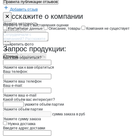
Правила публикации отзывов
Добавить отзыв
Форма обратной связи о неточностях н
АгроФорвард
Расскажите
о компании
Укажите неточность
Начните отзыв с выставления оценки
Контактные данные
Описание, товары
Компания не существует
Отмена
Опубликовать
Прикрепить фото
Запрос продукции:
Отмена
Опубликовать
Как к вам обратиться?
Укажите как к вам обратиться
Ваш телефон:
Укажите ваш телефон
Ваш e-mail:
Укажите ваш e-mail
Какой объём вас интересует?
укажите объём партии
Укажите объём партии
сумма заказа в руб
Укажите сумму заказа
Нужна доставка
Введите адрес доставки