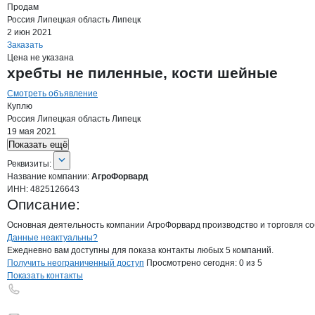
Продам
Россия
Липецкая область
Липецк
2 июн 2021
Заказать
Цена не указана
хребты не пиленные, кости шейные
Смотреть объявление
Куплю
Россия
Липецкая область
Липецк
19 мая 2021
Показать ещё
О компании
АгроФорвард
Реквизиты
компании
АгроФорвард
Реквизиты:
Название компании:
АгроФорвард
ИНН:
4825126643
Описание:
Основная деятельность компании АгроФорвард производство и торговля с
Контакты
компании
АгроФорвард
+7(800)000-00-..
Данные неактуальны?
Ежедневно вам доступны для показа контакты любых 5 компаний.
Получить неограниченный доступ
Просмотрено сегодня:
0
из 5
Показать контакты