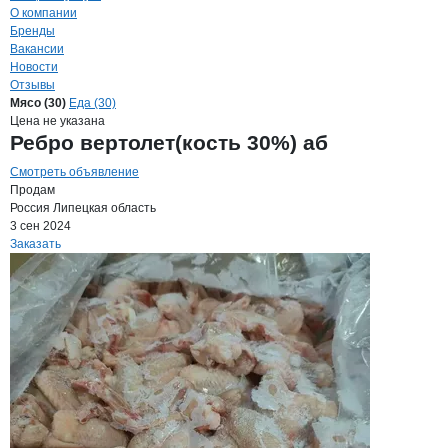
О компании
Бренды
Вакансии
Новости
Отзывы
Продукция
АгроФорвард, ООО
Навигация по продуктам
компании
АгроФо
Мясо (30)
Еда (30)
Цена не указана
Ребро вертолет(кость 30%) аб
Смотреть объявление
Продам
Россия
Липецкая область
3 сен 2024
Заказать