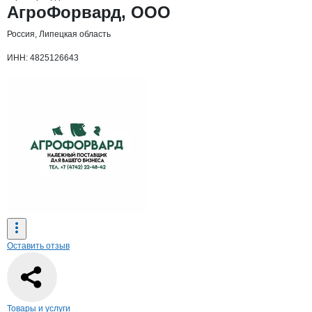
Основная информация о компании
АгроФорвард, ООО
Россия, Липецкая область
ИНН: 4825126643
Оставить отзыв
Навигация по странице
компании
Агро
Товары и услуги