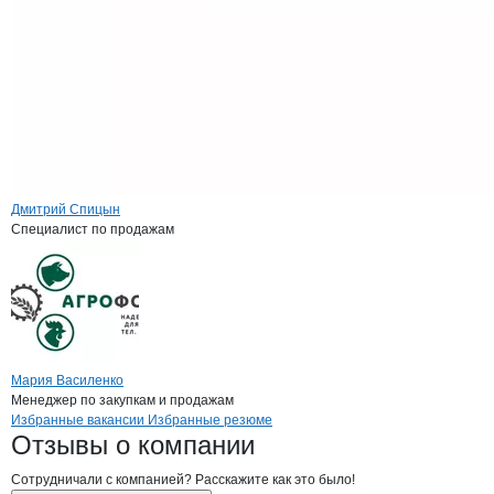
Дмитрий Спицын
Специалист по продажам
Мария Василенко
Менеджер по закупкам и продажам
Бренды
Вакансии в
компани
АгроФорвард
АгроФорвард
Избранные вакансии
Избранные резюме
Новости o
АгроФорвард, ООО
АгроФорвард
Отзывы
о компании
Сотрудничали с компанией? Расскажите как это было!