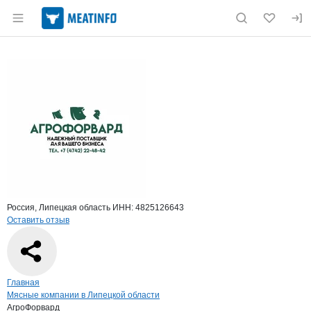
Раздел навигации по сайту meatinfo.ru
Краткая информация о компании
Агро
Страница компании
АгроФорв
Страница компании
АгроФорвард, ООО
Россия, Липецкая область
ИНН: 4825126643
Оставить отзыв
Навигация по сайту
Главная
Мясные компании в Липецкой области
АгроФорвард