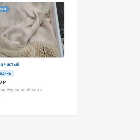
дам
ец чистый
вядина
0 ₽
ия, Курская область
г