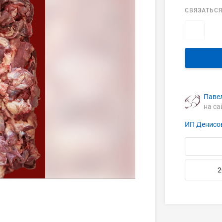
СВЯЗАТЬСЯ
Паве
на са
ИП Денисо
2