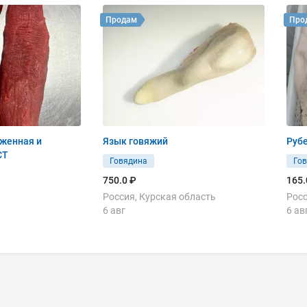
Продам
Про
женная и
Язык говяжий
Руб
СТ
Говядина
Го
750.0 ₽
165.
Россия, Курская область
Росс
6 авг
6 ав