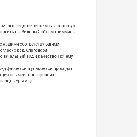
е много лет,производим как сортовую
едложить стабильный объем тримминга
у,с нашими соответствующими
огласно всд, благодаря
рвоначальный вид и качество.Почему
еред фасовкой и упаковкой проходят
кция не имеет посторонних
олос,шкуры и тд.