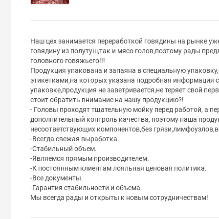
Наш цех занимается переработкой говядины на рынке уж
говядину из полутуш,так и мясо голов,поэтому рады пр
головного говяжьего!!!
Продукция упакована и запаяна в специальную упаковк
этикетками,на которых указана подробная информация с
упаковке,продукция не заветривается,не теряет свой пе
стоит обратить внимание на нашу продукцию?!
- Головы проходят тщательную мойку перед работой, а п
дополнительный контроль качества, поэтому наша проду
несоответствующих компонентов,без грязи,лимфоузлов,в
-Всегда свежая выработка.
-Стабильный объем.
-Являемся прямым производителем.
-К постоянным клиентам лояльная ценовая политика.
-Все документы.
-Гарантия стабильности и объема.
Мы всегда рады и открыты к новым сотрудничествам!