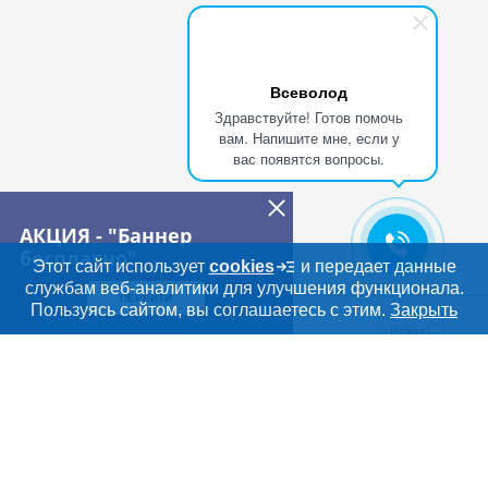
Всеволод
Здравствуйте! Готов помочь
вам. Напишите мне, если у
вас появятся вопросы.
АКЦИЯ - "Баннер
бесплатно"
Этот сайт использует
cookies
и передает данные
службам веб-аналитики для улучшения функционала.
ПЕРЕЙТИ
Дополнительная информация
Пользуясь сайтом, вы соглашаетесь с этим.
Закрыть
Поиск по сайту и ссы
Искать
Cсылки на полезные проекты
Meatinfo.ru —
мясо и
мясопродукты