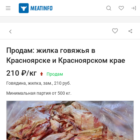
Раздел навигации по сайту meatinfo.ru
Объявление: Продам: жилка го
Информация о объявлении
Навигация и управление объявлением
Назад к списку объявлений
Продам: жилка говяжья в
Красноярске и Красноярском крае
210 ₽/кг
Продам
Говядина
жилка
зам.
210 руб.
Минимальная партия от 500 кг.