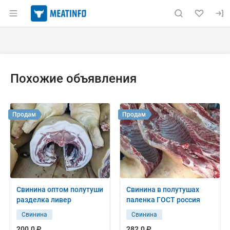
Раздел навигации по сайту meatinfo.ru
Объявление: Куплю: свинина з
Информация о объявлении
Навигация и управление объявлением
Похожие объявления
Продам
Продам
Свинина оптом полутуши
Свинина в полутушах
разделка ливер
паленка ГОСТ россия
Свинина
Свинина
200.0 ₽
282.0 ₽