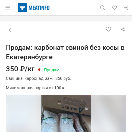
Раздел навигации по сайту meatinfo.ru
Объявление: Продам: карбонат
Информация о объявлении
Навигация и управление объявлением
Назад к списку объявлений
Продам: карбонат свиной без косы в
Екатеринбурге
350 ₽/кг
Продам
Свинина
карбонад
зам.
350 руб.
Минимальная партия от 100 кг.