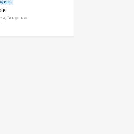
вядина
0 ₽
ия, Татарстан
г