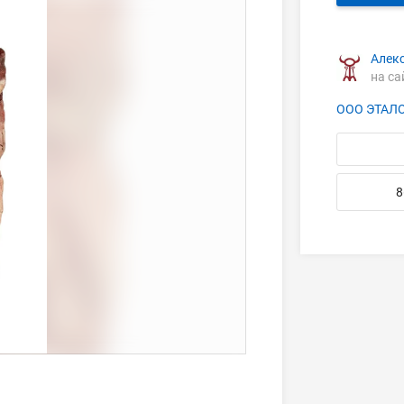
Алек
на са
ООО ЭТАЛ
8