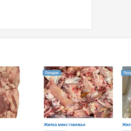
Продам
Про
Жилка микс говяжья
Жил