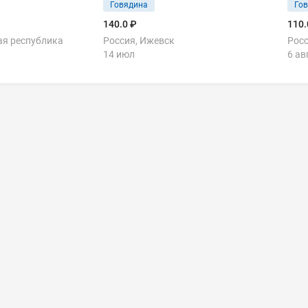
Говядина
Го
140.0 ₽
110.
ая республика
Россия, Ижевск
Росс
14 июл
6 ав