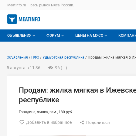
Раздел навигации по сайту meatinfo.ru
Meatinfo.ru – весь
рынок мяса
России.
Авторизация и меню пользователя
Навигация по разделам сайта meatinfo.ru
ОБЪЯВЛЕНИЯ
ФОРУМ
ЦЕНЫ НА МЯСО
КОМПАН
Объявления
Все темы
О мониторингах
О ката
Объявление: Продам: жилка 
Информация о объявлении
Навигация и управление объявлени
Объявления
ПФО
Удмуртская республика
Продам: жилка мягкая в И
Горячее предложение
Избранные
Актуальные мониторинги
Катало
5 августа в 11:36
96 (—)
Мои объявления
С моим участием
Цены на мясо
Моя ко
Заявки на покупку мяса
Цены на скот
Продам: жилка мягкая в Ижевске
республике
Инструкция по работе на доске
Обзор рынка
Отзывы
Говядина
жилка
зам.
180 руб.
Добавить в избранное