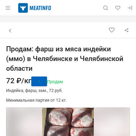
Раздел навигации по сайту meatinfo.ru
Объявление: Продам: фарш из 
Информация о объявлении
Навигация и управление объявлением
Назад к списку объявлений
Продам: фарш из мяса индейки
(ммо) в Челябинске и Челябинской
области
72 ₽/кг
Продам
Индейка
фарш
зам.
72 руб.
Минимальная партия от 12 кг.