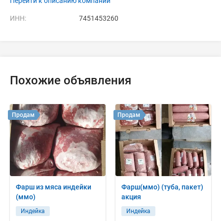
Перейти к описанию компании
ИНН:
7451453260
Похожие объявления
Продам
Продам
Фарш из мяса индейки
Фарш(ммо) (туба, пакет)
(ммо)
акция
Индейка
Индейка