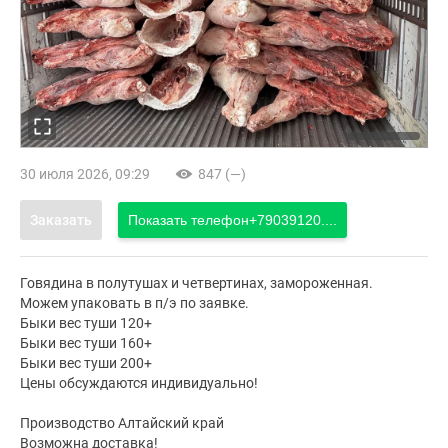
30 июля 2026, 09:29
847 (—)
Заказать
Показать телефон
+79039120....
Говядина в полутушах и четвертинах, замороженная.
Можем упаковать в п/э по заявке.
Быки вес туши 120+
Быки вес туши 160+
Быки вес туши 200+
Цены обсуждаются индивидуально!
Производство Алтайский край
Возможна доставка!