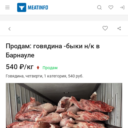
Раздел навигации по сайту meatinfo.ru
Объявление: Продам: говядина 
Информация о объявлении
Навигация и управление объявлением
Назад к списку объявлений
Продам: говядина -быки н/к в
Барнауле
540 ₽/кг
Продам
Говядина
четверти
1 категория
540 руб.