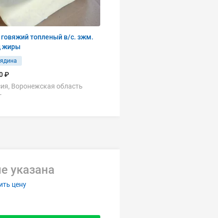
говяжий топленый в/с. зжм.
ц жиры
вядина
0 ₽
ия, Воронежская область
г
е указана
ить цену