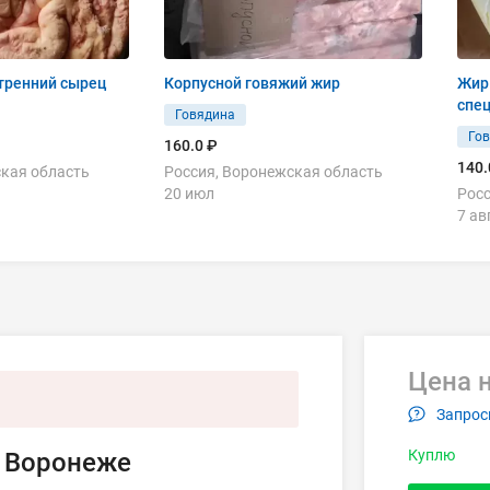
тренний сырец
Корпусной говяжий жир
Жир 
спе
Говядина
Го
160.0 ₽
140.
ская область
Россия, Воронежская область
20 июл
Росс
7 ав
Цена н
Запрос
Куплю
в Воронеже