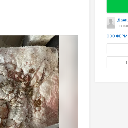
Дани
на са
ООО ФЕРМ
1