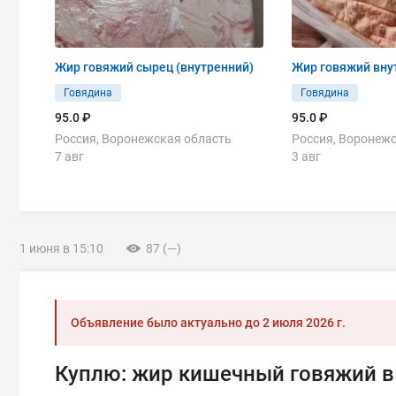
Жир говяжий сырец (внутренний)
Жир говяжий вну
Говядина
Говядина
95.0 ₽
95.0 ₽
Россия, Воронежская область
Россия, Воронеж
7 авг
3 авг
1 июня в 15:10
87 (—)
Объявление было актуально до
2 июля 2026 г.
Куплю: жир кишечный говяжий 