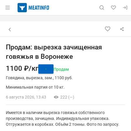
Раздел навигации по сайту meatinfo.ru
Объявление: Продам: вырезка
Информация о объявлении
Навигация и управление объявлением
Назад к списку объявлений
Продам: вырезка зачищенная
говяжья в Воронеже
1100 ₽/кг
Продам
Говядина
вырезка
зам.
1100 руб.
Минимальная партия от 10 кг.
6 августа 2026, 13:43
222 (—)
Имеется в наличии вырезка говяжья собственного
производства, зачищена. Индивидуальная упаковка.
Отгружается в коробках. Объём 2 тонны. Фото по запросу.