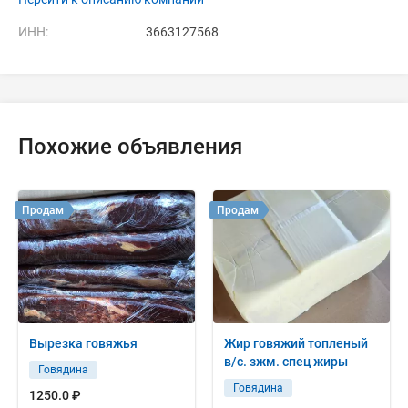
ИНН:
3663127568
Похожие объявления
Продам
Продам
Вырезка говяжья
Жир говяжий топленый
в/с. зжм. спец жиры
Говядина
Говядина
1250.0 ₽