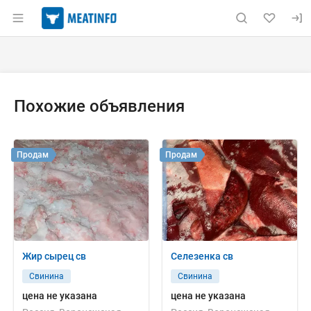
Раздел навигации по сайту meatinfo.ru
Объявление: Куплю: свиная ао
Информация о объявлении
Навигация и управление объявлением
Похожие объявления
Продам
Продам
Жир сырец св
Селезенка св
Свинина
Свинина
цена не указана
цена не указана