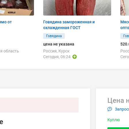
ямо от
Говядина замороженная и
Мяс
охлажденная ГОСТ
опт
Говядина
Го
цена не указана
520.
я область
Россия, Курск
Росс
Сегодня, 06:24
Сего
Цена н
Запрос
Куплю
е