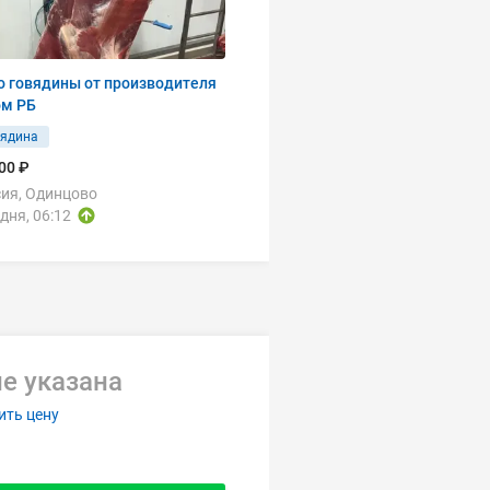
о говядины от производителя
ом РБ
вядина
00 ₽
ия, Одинцово
дня, 06:12
е указана
ить цену