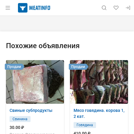
Раздел навигации по сайту meatinfo.ru
Объявление: Куплю: свиней жи
Информация о объявлении
Навигация и управление объявлением
Похожие объявления
Продам
Продам
Свиные субпродукты
Мясо говядина. корова 1,
2 кат.
Свинина
Говядина
30.00 ₽
410.00 ₽