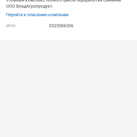
Убойный комплекс полного цикла переработки свинины
ООО ВладАгропродукт.
Перейти к описанию компании
ИНН:
3323006206