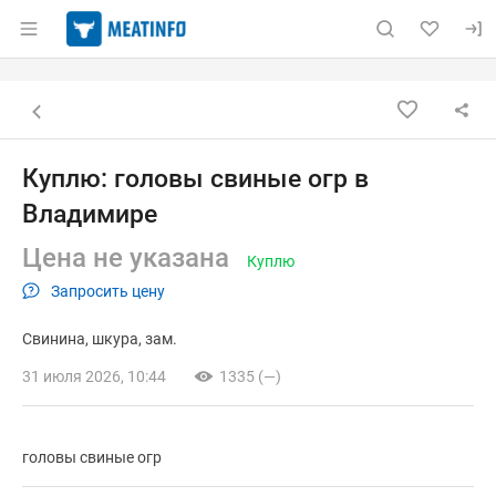
Раздел навигации по сайту meatinfo.ru
Объявление: Куплю: головы св
Информация о объявлении
Навигация и управление объявлением
Назад к списку объявлений
Куплю: головы свиные огр в
Владимире
Цена не указана
Куплю
Запросить цену
Свинина
шкура
зам.
31 июля 2026, 10:44
1335 (—)
головы свиные огр