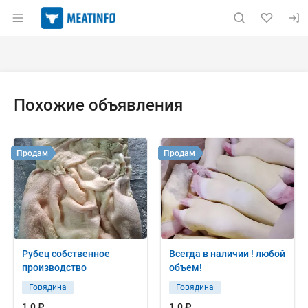
Раздел навигации по сайту meatinfo.ru
Объявление: Продам: пояснич
Информация о объявлении
Навигация и управление объявлением
Похожие объявления
Продам
Продам
Рубец собственное
Всегда в наличии ! любой
производство
объем!
Говядина
Говядина
1.0 ₽
1.0 ₽