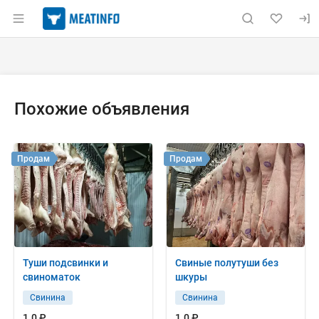
Раздел навигации по сайту meatinfo.ru
Объявление: Куплю: мякоть кус
Информация о объявлении
Навигация и управление объявлением
Похожие объявления
Продам
Продам
Туши подсвинки и
Свиные полутуши без
свиноматок
шкуры
Свинина
Свинина
1.0 ₽
1.0 ₽