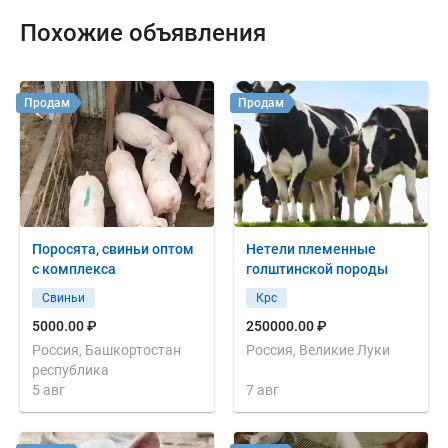
Похожие объявления
Продам
Продам
Поросята, свиньи оптом
Нетели племенные
с комплекса
голштинской породы
Свиньи
Крс
5000.00 ₽
250000.00 ₽
Россия, Башкортостан
Россия, Великие Луки
республика
5 авг
7 авг