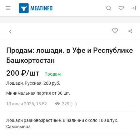
Раздел навигации по сайту meatinfo.ru
Объявление: Продам: лошади. 
Информация о объявлении
Навигация и управление объявлением
Назад к списку объявлений
Продам: лошади. в Уфе и Республике
Башкортостан
200 ₽/шт
Продам
Лошади
Русская
200 руб.
Минимальная партия от 30 шт.
19 июля 2026, 13:52
229 (—)
Лошади разновозрастные. В наличии около 100 штук.
Самовывоз.