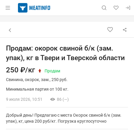
Раздел навигации по сайту meatinfo.ru
Объявление: Продам: окорок сви
Информация о объявлении
Навигация и управление объявлением
Назад к списку объявлений
Продам: окорок свиной б/к (зам.
упак), кг в Твери и Тверской области
250 ₽/кг
Продам
Свинина
окорок
зам.
250 руб.
Минимальная партия от 100 кг.
9 июля 2026, 10:51
86 (—)
Добрый день! Предлагаю с места Окорок свиной б/к (зам.
упак), кг, цена 200 руб/кг. Погрузка круглосуточно