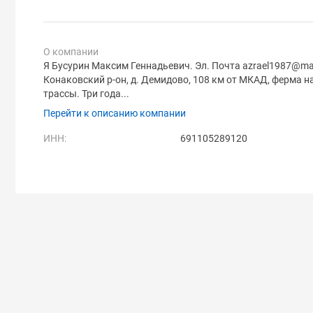
О компании
Я Бусурин Максим Геннадьевич. Эл. Почта azrael1987@mail
Конаковский р-он, д. Демидово, 108 км от МКАД, ферма н
трассы. Три года...
Перейти к описанию компании
ИНН:
691105289120