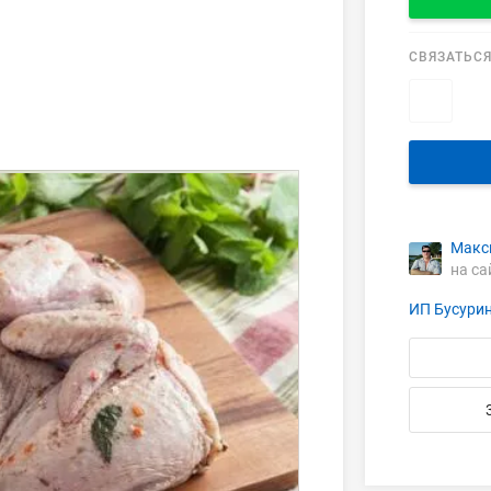
СВЯЗАТЬСЯ
Макс
на са
ИП Бусури