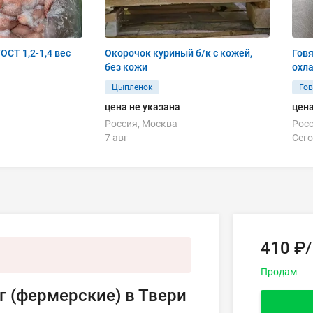
Тушка ЦБ 2 сорт ГОСТ 1,2-1,4 вес
Окорочок куриный б/к с кожей,
Гов
без кожи
охл
Цыпленок
Го
цена не указана
цена
Россия, Москва
Росс
7 авг
Сего
410 ₽/
Продам
кг (фермерские) в Твери