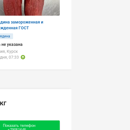
ядина замороженная и
ажденная ГОСТ
вядина
 не указана
ия, Курск
дня, 07:33
кг
Показать телефон
+79051645....