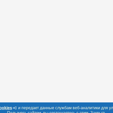
ookies
и передает данные службам веб-аналитики для у
Пользуясь сайтом, вы соглашаетесь с этим.
Закрыть