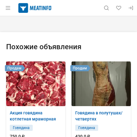
Раздел навигации по сайту meatinfo.ru
Объявление: Продам: полутуши 
Информация о объявлении
Навигация и управление объявлением
Похожие объявления
Продам
Продам
Акция говядина
Говядина в полутушах/
котлетная мраморная
четвертях
Говядина
Говядина
750.0 ₽
430.0 ₽