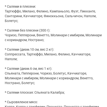
* Салями в плесени:
Тартюффо, Милано, Фелино, Кампаньоло, Фуэт, Пикканте,
Санторини, Каччиаторе, Финоккьона, Сальчичон, Наполи,
Болетус;
* Салями без плесени (300 г):
Чоризо, Пепперони, Венетто, Молинари с имбирем, Молинари
с кориандром, Нострано;
* Салями (диам.10 см, вес 2 кг):
Соппрессата, Тартюффо, Милано, Фелино, Каччиаторе,
Наполи;
* Салями (диам.6 см, вес 1 кг):
Спьяната, Пепперони, Чоризо, Болетус, Каччиаторе,
Молинари с имбирем, Молинари с кориандром, Венетто,
Нострано, Болетус;
* Салями плоская: Спьяната Калабра;
* Сыровяленое мясо:
Коппа, Коппа с трюфелем, Прошутто, Прошутто с трюфелем,