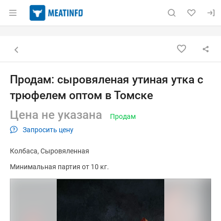
Раздел навигации по сайту meatinfo.ru
Объявление: Продам: сыровяле
Информация о объявлении
Навигация и управление объявлением
Назад к списку объявлений
Продам: сыровяленая утиная утка с
трюфелем оптом в Томске
Цена не указана
Продам
Запросить цену
Колбаса
Сыровяленная
Минимальная партия от 10 кг.