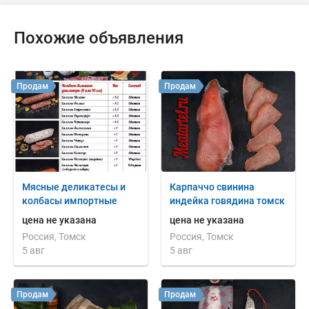
Похожие объявления
Продам
Продам
Мясные деликатесы и
Карпаччо свинина
колбасы импортные
индейка говядина томск
цена не указана
цена не указана
Россия, Томск
Россия, Томск
5 авг
5 авг
Продам
Продам