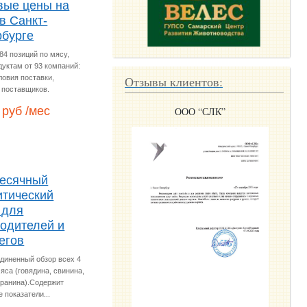
вые цены на
в Санкт-
рбурге
84 позиций по мясу,
уктам от 93 компаний:
Отзывы клиентов:
ловия поставки,
 поставщиков.
 руб /мес
 МК “Мясной двор “Алтай”
 Птицеводческий комплекс
ОО “Эждаил Кастомс энд
ООО “Капитал развитие”
ООО МК “ИндиФуд”
АО “Монолит“
ООО “СЛК”
ООО “Натураль
Лоджистикс”
“Урал”
есячный
итический
 для
водителей и
егов
диненный обзор всех 4
яса (говядина, свинина,
аранина).Содержит
 показатели...