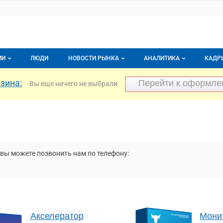
ИИ
ЛЮДИ
НОВОСТИ РЫНКА
АНАЛИТИКА
КАДР
зина:
логе компаний
Новости рынка мяса
Перейти к оформл
Все
Вы еще ничего не выбрали
г компаний
Аналитика рынка яиц
Все
мпания
Подписаться на анали
Обзор рынка мяса
 вы можете позвонить нам по телефону:
Акселератор
Мони