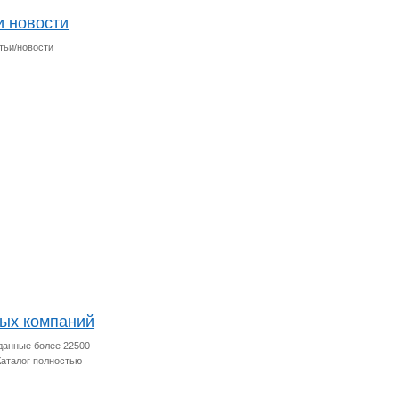
и новости
тьи/новости
ных компаний
данные более 22500
Каталог полностью