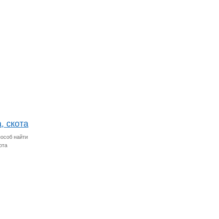
, скота
пособ найти
ота