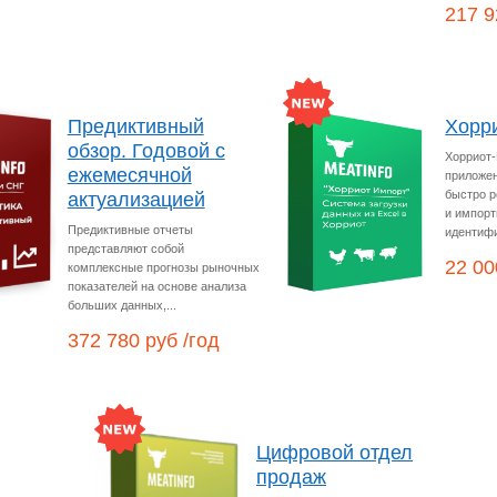
217 9
Предиктивный
Хорр
обзор. Годовой с
Хорриот-
ежемесячной
приложе
быстро р
актуализацией
и импорт
Предиктивные отчеты
идентифи
представляют собой
22 00
комплексные прогнозы рыночных
показателей на основе анализа
больших данных,...
372 780 руб /год
Цифровой отдел
продаж