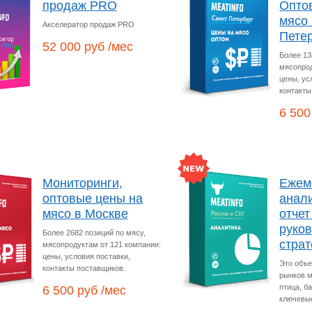
продаж PRO
Опто
мясо 
Акселератор продаж PRO
Пете
52 000 руб /мес
Более 13
мясопрод
цены, ус
контакты
6 500
ООО
ООО
О
Мониторинги,
Ежем
оптовые цены на
анал
мясо в Москве
отчет
руко
Более 2682 позиций по мясу,
страт
мясопродуктам от 121 компании:
цены, условия поставки,
Это объе
контакты поставщиков.
рынков м
птица, б
6 500 руб /мес
ключевые