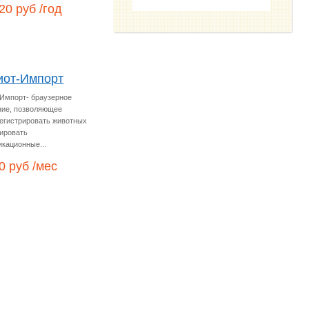
20 руб /год
иот-Импорт
Импорт- браузерное
ние, позволяющее
егистрировать животных
ировать
кационные...
0 руб /мес