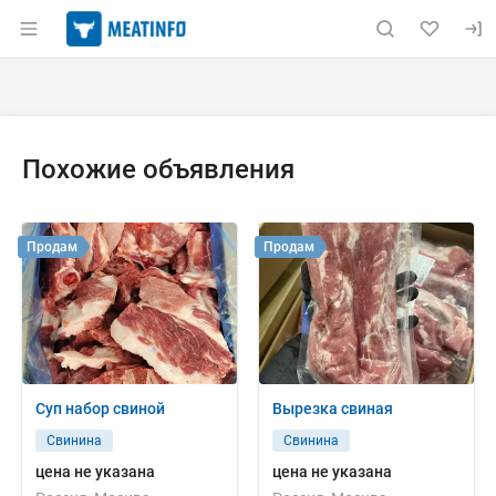
Раздел навигации по сайту meatinfo.ru
Объявление: Продам: жаркое с
Информация о объявлении
Навигация и управление объявлением
Похожие объявления
Продам
Продам
Суп набор свиной
Вырезка свиная
Свинина
Свинина
цена не указана
цена не указана