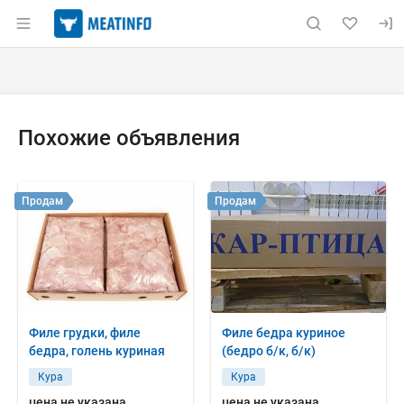
Раздел навигации по сайту meatinfo.ru
Объявление: Куплю: куриные ж
Информация о объявлении
Навигация и управление объявлением
Похожие объявления
Продам
Продам
Филе грудки, филе
Филе бедра куриное
бедра, голень куриная
(бедро б/к, б/к)
Кура
Кура
цена не указана
цена не указана