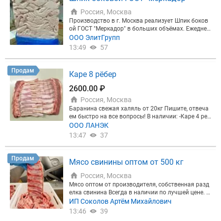
Россия, Москва
Производство в г. Москва реализует Шпик боков
ой ГОСТ "Меркадор" в больших объёмах. Ежеднев
ная выработка, доставка по всей РФ.
ООО ЭлитГрупп
13:49
57
Продам
Каре 8 рёбер
2600.00 ₽
Россия, Москва
Баранина свежая халяль от 20кг Пишите, отвеча
ем быстро на все вопросы! В наличии: -Каре 4 реб
ра -Каре 8 рёбер -Рёбра лента - Стейк седло -Шея с
ООО ЛАНЭК
тейк -Голень передняя -Голень задняя -Окорок б\к
13:47
37
-Лопатка б\к - Триминг -Рагу -Курдюк Привозим и
з Дагестана, КБР и КЧР Доставка обсуждается пр
и заявке.
Продам
Мясо свинины оптом от 500 кг
Россия, Москва
Мясо оптом от производителя, собственная разд
елка свинина Всегда в наличии по лучшей цене. О
тгрузка в день заказа от 500 кг. Доставка по РФ д
ИП Соколов Артём Михайлович
о вашего склада. Отправим прайс и фото по запр
13:46
39
осу. Пишите / звоните, менеджер всегда на связи.