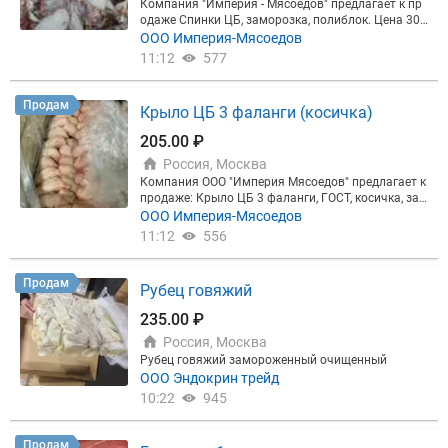
Компания "Империя - Мясоедов" предлагает к пр
одаже Спинки ЦБ, заморозка, полиблок. Цена 30
руб/кг. Отгружаем от 20 тонн. Безнал, НДС, Мерку
ООО Империя-Мясоедов
рий. Отгрузка со склада в Москве и области
11:12
577
Продам
Крыло ЦБ 3 фаланги (косичка)
205.00 ₽
Россия, Москва
Компания ООО "Империя Мясоедов" предлагает к
продаже: Крыло ЦБ 3 фаланги, ГОСТ, косичка, зам
орозка. Фасовка в коробках по 12 кг. Цена 205 ру
ООО Империя-Мясоедов
б. Самовывоз со склада в Москве.
11:12
556
Продам
Рубец говяжий
235.00 ₽
Россия, Москва
Рубец говяжий замороженный очищенный
ООО Эндокрин трейд
10:22
945
Продам