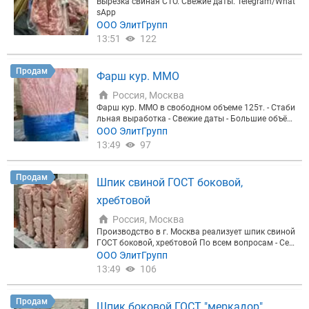
Вырезка свиная СТО. Свежие даты. Telegram/What
sApp
ООО ЭлитГрупп
13:51
122
Продам
Фарш кур. ММО
Россия, Москва
Фарш кур. ММО в свободном объеме 125т. - Стаби
льная выработка - Свежие даты - Большие объём
ы ЭЛИТГРУПП - производитель и поставщик мяс
ООО ЭлитГрупп
ной продукции с контролем качества на каждом э
13:49
97
тапе. Замороженные полуфабрикаты из свинины,
говядины и птицы, собственное производство, ме
ждународные стандарты и гибкие условия для па
Продам
Шпик свиной ГОСТ боковой,
ртнёров. По всем вопросам: Telegram/ WhatsApp/
Max
хребтовой
Россия, Москва
Производство в г. Москва реализует шпик свиной
ГОСТ боковой, хребтовой По всем вопросам - Сер
гей
ООО ЭлитГрупп
13:49
106
Продам
Шпик боковой ГОСТ "меркадор"