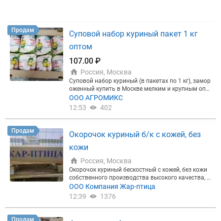
Продам
Суповой набор куриный пакет 1 кг
оптом
107.00 ₽
Россия, Москва
Суповой набор куриный (в пакетах по 1 кг), замор
оженный купить в Москве мелким и крупным опт
ом от производителя «Ситно». Товар в наличии.
ООО АГРОМИКС
Ждем ваших заявок. Посетите наш сайт. А также
12:53
402
в ассортименте свинина, говядина импорт, куриц
а, субпродукты, мясо утки, полуфабрикаты, карто
фель фри, пельмени, сосиски, замороженные ово
Продам
Окорочок куриный б/к с кожей, без
щи, ягоды и фрукты, овощные и компотные смеси,
масло сливочное из Аргентины.
кожи
Россия, Москва
Окорочок куриный бескостный с кожей, без кожи
собственного производства высокого качества, д
ля удобства транспортировки и хранения фасует
ООО Компания Жар-птица
ся в гофротару по 20 кг в индивидуальных пакета
12:39
1376
х по 2,5 кг, либо в блоках по 10 кг. Окорочок курин
ый гл зам 15 кг Россия
Продам