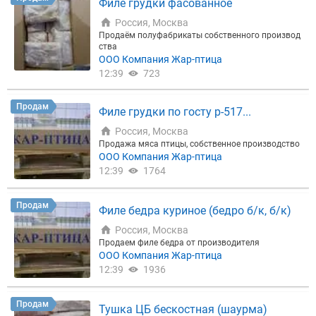
Филе грудки фасованное
Россия, Москва
Продаём полуфабрикаты собственного производ
ства
ООО Компания Жар-птица
12:39
723
Продам
Филе грудки по госту р-517...
Россия, Москва
Продажа мяса птицы, собственное производство
ООО Компания Жар-птица
12:39
1764
Продам
Филе бедра куриное (бедро б/к, б/к)
Россия, Москва
Продаем филе бедра от производителя
ООО Компания Жар-птица
12:39
1936
Продам
Тушка ЦБ бескостная (шаурма)