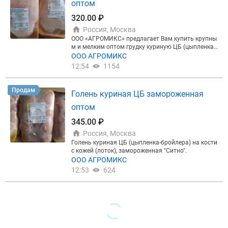
оптом
320.00 ₽
Россия, Москва
ООО «АГРОМИКС» предлагает Вам купить крупны
м и мелким оптом грудку куриную ЦБ (цыпленка-
бройлера) в лотке от производителя «Ситно». Све
ООО АГРОМИКС
жие даты. Срок годности 6 месяцев. Товар в нали
12:54
1154
чии на складе в Москве (Хладокомбинат № 14. ул.
Рябиновая, дом 47). У нас вы можете приобрести
курицу в ассортименте от разных производителе
Продам
Голень куриная ЦБ замороженная
й, есть тушки, части, вся разделка, субпродукты в
монолите и лотке, а также свинину, говядину, утку,
оптом
субпродукты, замороженные ягоды и овощи, рыб
у. Весь ассортимент предлагаемых товаров смот
345.00 ₽
рите на нашем сайте.
Россия, Москва
Голень куриная ЦБ (цыпленка-бройлера) на кости
с кожей (лоток), замороженная "Ситно".
ООО АГРОМИКС
12:53
624