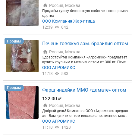
Россия, Москва
Продаём тушку бескостную собственного произв
одства
ООО Компания Жар-птица
12:39
842
Продам
Печень говяжья зам. бразилия оптом
Россия, Москва
Здравствуйте! Компания «Агромикс» предлагает
купить крупным и мелким оптом от 300 кг: Печен
ь говяжью замороженную от производителя из Б
ООО АГРОМИКС
разилии, Friboy, завод №4268. Вес нетто: ~23 кг. Д
11:18
583
ата производства 21.06.2025 года. Срок годности
24 месяца. Отгрузка со склада в Москве, ул. Ряби
новая, дом 47, строение 2 (Московский хладоком
Продам
Фарш индейки ММО «дамате» оптом
бинат №14). Добро пожаловать!
122.00 ₽
Россия, Москва
Добрый день! Компания ООО «Агромикс» предлаг
ает Вам купить оптом высококачественное мясо
птицы, а именно: Фарш индейки ММО (Мясо меха
ООО АГРОМИКС
нической обвалки), замороженное, в монолитах
11:18
1428
(полиблоком), производитель Группа компаний