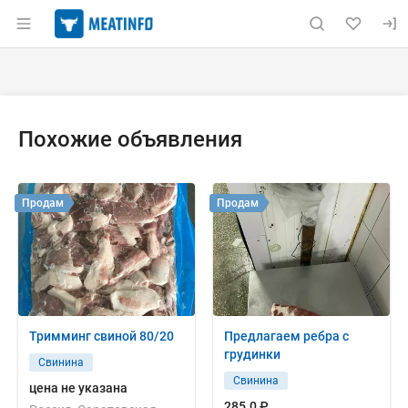
Раздел навигации по сайту meatinfo.ru
Объявление: Куплю: свиноматк
Информация о объявлении
Навигация и управление объявлением
Похожие объявления
Продам
Продам
Тримминг свиной 80/20
Предлагаем ребра с
грудинки
Свинина
Свинина
цена не указана
285.0 ₽