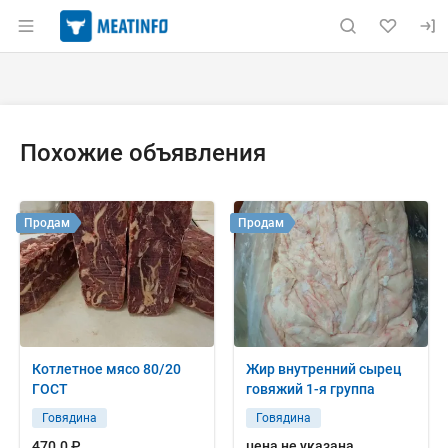
Раздел навигации по сайту meatinfo.ru
Объявление: Куплю: обрезь гов
Информация о объявлении
Навигация и управление объявлением
Похожие объявления
Продам
Продам
Котлетное мясо 80/20
Жир внутренний сырец
ГОСТ
говяжий 1-я группа
Говядина
Говядина
470.0 ₽
цена не указана