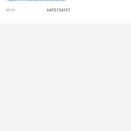
ИНН:
6453154257