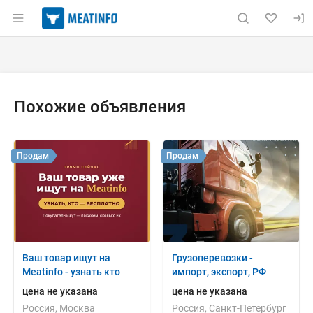
Раздел навигации по сайту meatinfo.ru
Объявление: Куплю: мясная му
Информация о объявлении
Навигация и управление объявлением
Похожие объявления
Продам
Продам
Ваш товар ищут на
Грузоперевозки -
Meatinfo - узнать кто
импорт, экспорт, РФ
цена не указана
цена не указана
Россия, Москва
Россия, Санкт-Петербург