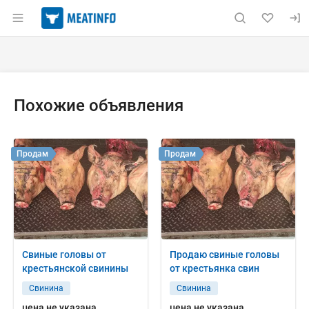
Раздел навигации по сайту meatinfo.ru
Объявление: Куплю: головы св
Информация о объявлении
Навигация и управление объявлением
Похожие объявления
Продам
Продам
Свиные головы от
Продаю свиные головы
крестьянской свинины
от крестьянка свин
Свинина
Свинина
цена не указана
цена не указана