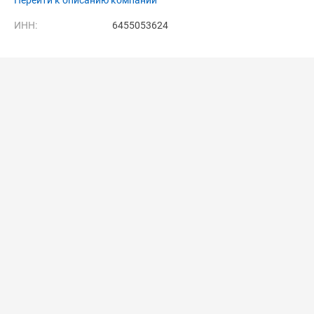
Перейти к описанию компании
ИНН:
6455053624