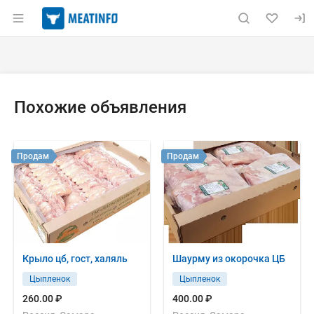
Раздел навигации по сайту meatinfo.ru
Объявление: Продам: ноги сви
Информация о объявлении
Навигация и управление объявлением
Похожие объявления
Продам
Продам
Крыло цб, гост, халяль
Шаурму из окорочка ЦБ
Цыпленок
Цыпленок
260.00 ₽
400.00 ₽