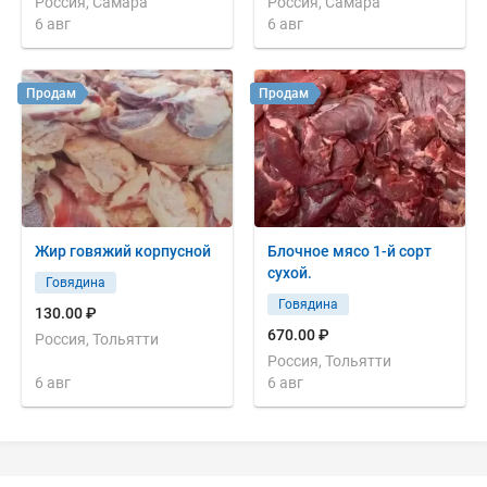
Россия, Самара
Россия, Самара
6 авг
6 авг
Продам
Продам
Жир говяжий корпусной
Блочное мясо 1-й сорт
сухой.
Говядина
Говядина
130.00 ₽
670.00 ₽
Россия, Тольятти
Россия, Тольятти
6 авг
6 авг