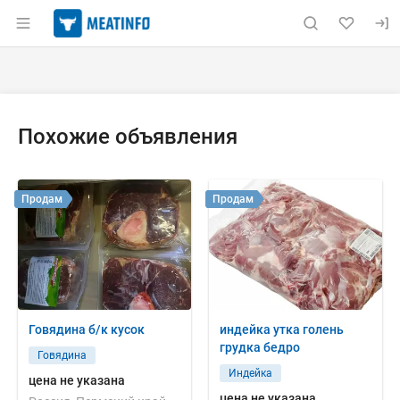
Раздел навигации по сайту meatinfo.ru
Объявление: Куплю: курица Ту
Информация о объявлении
Навигация и управление объявлением
Похожие объявления
Продам
Продам
Говядина б/к кусок
индейка утка голень
грудка бедро
Говядина
Индейка
цена не указана
цена не указана