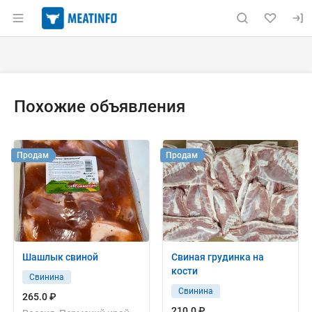
Раздел навигации по сайту meatinfo.ru
Объявление: Продам: грудинку 
Информация о объявлении
Навигация и управление объявлением
Похожие объявления
Продам
Продам
Шашлык свиной
Свиная грудинка на
кости
Свинина
Свинина
265.0 ₽
210.0 ₽