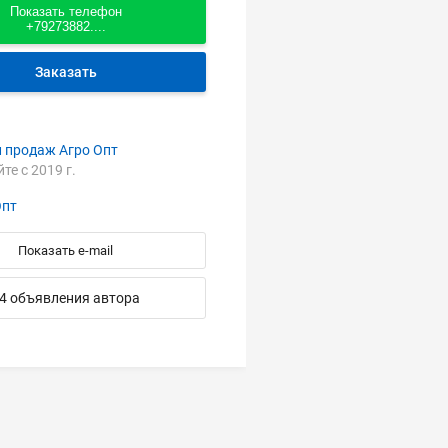
Показать телефон
+79273882....
Заказать
л продаж Агро Опт
йте с 2019 г.
Опт
Показать e-mail
4 объявления автора