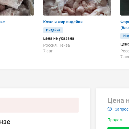
ове
Кожа и жир индейки
Фар
(бл
Индейка
Ин
цена не указана
цена
Россия, Пенза
7 авг
Росс
7 ав
Цена н
Запрос
Продам
нзе