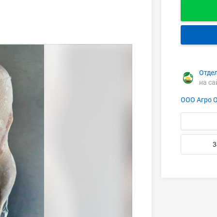
Отде
на са
ООО Агро 
3