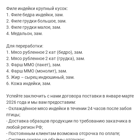
Филе индейки крупный кусок:
1. Филе бедра индейки, зам.
2. Филе грудки большое, зам.
3. Филе грудки малое, зам.
4. Медальон, зам.
Для переработки:
1. Мясо рубленное 2 кат (бедро), зам.
2. Мясо рубленное 2 кат (грудка), зам.
3. Фарш ММО (пакет), зам.
4. Фарш ММО (монолит), зам.
5. Жир – сырец индюшиный, зам.
6. Кожа индейки, зам.
Успейте заключить с нами договора поставки в январе-марте
2026 года и мы вам предоставим:
- Охлаждённое мясо индейки в течении 24 часов после забоя
птицы;
- Доставка образцов продукции по требованию заказчика в
любой регион РФ;
- Постоянным клиентам возможна отсрочка по оплате;
- Система скидок на объёмы отгрузок;