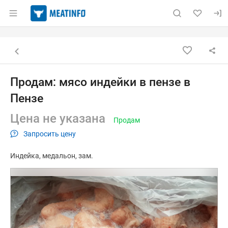
Раздел навигации по сайту meatinfo.ru
Объявление: Продам: мясо инд
Информация о объявлении
Навигация и управление объявлением
Назад к списку объявлений
Продам: мясо индейки в пензе в
Пензе
Цена не указана
Продам
Запросить цену
Индейка
медальон
зам.