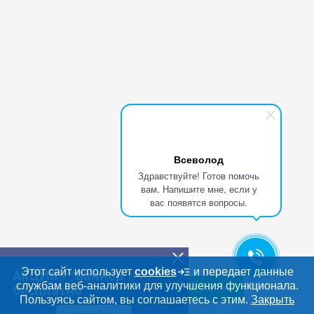
Всеволод
Здравствуйте! Готов помочь
вам. Напишите мне, если у
вас появятся вопросы.
АКЦИЯ - "Баннер
бесплатно"
Этот сайт использует
cookies
и передает данные
службам веб-аналитики для улучшения функционала.
Показать телефон
+79630439....
ПЕРЕЙТИ
Дополнительная информация
Пользуясь сайтом, вы соглашаетесь с этим.
Закрыть
Поиск по сайту и ссы