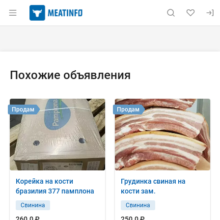
Раздел навигации по сайту meatinfo.ru
Объявление: Продам: свинина, 
Информация о объявлении
Навигация и управление объявлением
Похожие объявления
Продам
Продам
Корейка на кости
Грудинка свиная на
бразилия 377 памплона
кости зам.
Свинина
Свинина
260.0 ₽
250.0 ₽