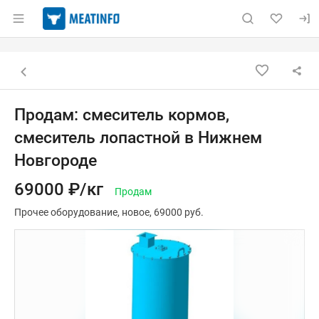
Раздел навигации по сайту meatinfo.ru
Объявление: Продам: смесител
Информация о объявлении
Навигация и управление объявлением
Назад к списку объявлений
Продам: смеситель кормов,
смеситель лопастной в Нижнем
Новгороде
69000 ₽/кг
Продам
Прочее оборудование
новое
69000 руб.