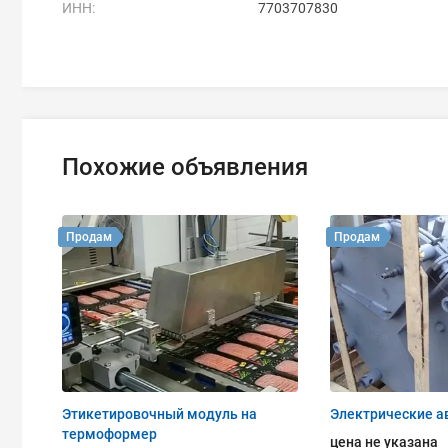
ИНН:
7703707830
Похожие объявления
Продам
Продам
Этикетировочный модуль на
Электрические а
термоформер
цена не указана