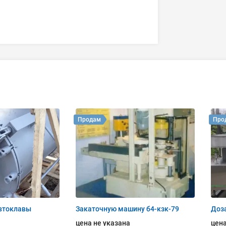
Продам
Про
втоклавы
Закаточную машину б4-кзк-79
Доза
цена не указана
цена