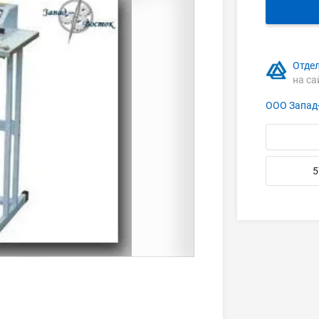
Отде
на са
ООО Запад
5