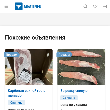
Раздел навигации по сайту meatinfo.ru
Объявление: Куплю: вырезку с
Информация о объявлении
Навигация и управление объявлением
Похожие объявления
Продам
Продам
Карбонад свиной гост.
Вырезку свиную
mercador
Свинина
Свинина
цена не указана
цена не указана