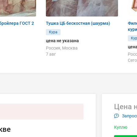
бройлера ГОСТ 2
Тушка ЦБ бескостная (шаурма)
Филе
кур
Кура
Ку
цена не указана
цена
Россия, Москва
7 авг
Росс
Сего
Цена н
Запрос
Куплю
кве