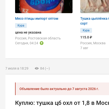
Мясо птицы импорт оптом
Тушка цыплёнка 
сорт
Кура
Кура
цена не указана
115.0 ₽
Россия, Ростовская область
Сегодня, 04:24
Россия, Москва
7 авг
7 июля в 18:29
84 (—)
Объявление было актуально до
7 августа 2026 г.
Куплю: тушка цб охл от 1,8 в Мос