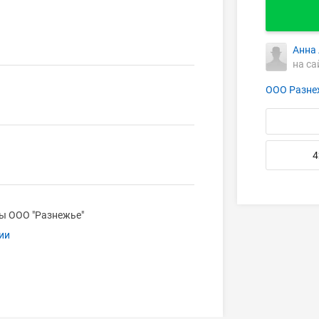
Анна
на са
ООО Разне
4
цы ООО "Разнежье"
ии