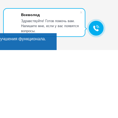
Всеволод
Здравствуйте! Готов помочь вам.
Напишите мне, если у вас появятся
вопросы.
лучшения функционала.
Искать
Поиск
ГИ
Мы в соцсетях:
кты
е
, деликатесы